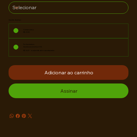
Opções de preço
Compra única
R$ 29,90
Por Assinatura
Assine e economize 10%
R$ 26,91
a cada mês até o cancelamento
Adicionar ao carrinho
Assinar