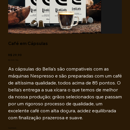
Café em Cápsulas
Preço
R$ 29,90
R$ 29,90
R$ 29,90 / 50g
por
50
As cápsulas do Bella's são compativeis com as
gramas
máquinas Nespresso e são preparadas com um café
de altíssima qualidade, todos acima de 85 pontos. O
bella's entrega a sua xícara o que temos de melhor
da nossa produção; grãos selecionados que passam
por um rigoroso processo de qualidade, um
excelente café com alta doçura, acidez equilibrada
com finalização prazerosa e suave.
Quantidade