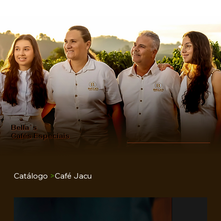
Bella`s
Cafés Especiais
Catálogo
>
Café Jacu